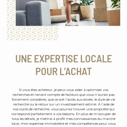
UNE EXPERTISE LOCALE
POUR L’ACHAT
Si vous êtes acheteur, je peux vous aider à optimiser vos
recherches en tenant compte de facteurs que vous n’auriez pas
forcément considérés, que ce soit l’accès aux écoles, le style de vie
recherché ou le retour sur un investissement estimé. À l’aide de
nos outils de recherche, vous pourrez trouver une propriété qui
correspond parfaitement à vos besoins. En plus de m’occuper de
tous les détails, je mettrai à profit mes connaissances du marché
local, mon expertise immobilière et mes compétences pour vous