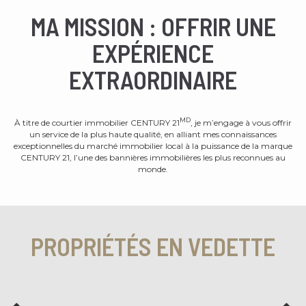
MA MISSION : OFFRIR UNE
EXPÉRIENCE
EXTRAORDINAIRE
MD
À titre de courtier immobilier CENTURY 21
, je m’engage à vous offrir
un service de la plus haute qualité, en alliant mes connaissances
exceptionnelles du marché immobilier local à la puissance de la marque
CENTURY 21, l’une des bannières immobilières les plus reconnues au
monde.
PROPRIÉTÉS EN VEDETTE