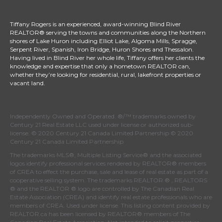
Tiffany Rogers is an experienced, award-winning Blind River
REALTOR® serving the towns and communities along the Northern
shores of Lake Huron including Elliot Lake, Algoma Mills, Spragge,
Serpent River, Spanish, Iron Bridge, Huron Shores and Thessalon.
Having lived in Blind River her whole life, Tiffany offers her clients the
knowledge and expertise that only a hometown REALTOR can,
whether they’re looking for residential, rural, lakefront properties or
vacant land.
Independently Owned and Operated. ®/™ trademarks owned by
Century 21 Real Estate LLC used under license or authorized sub-
license. © 2020 Century 21 Canada Limited Partnership © 2020
Century 21 Canada Limited Partnership
The trademarks MLS®, Multiple Listing Service® and the associated
logos identify professional services rendered by REALTOR® members
of
CREA
to effect the purchase, sale and lease of real estate as part of a
cooperative selling system. The trademarks REALTOR ® , REALTORS
® and the REALTOR ® logo are controlled by
The Canadian Real
Estate Association (CREA)
and identify real estate professionals who are
members of
CREA
. Used under license. This listing content provided by
REALTOR.ca
has been licensed by REALTOR® members of
The